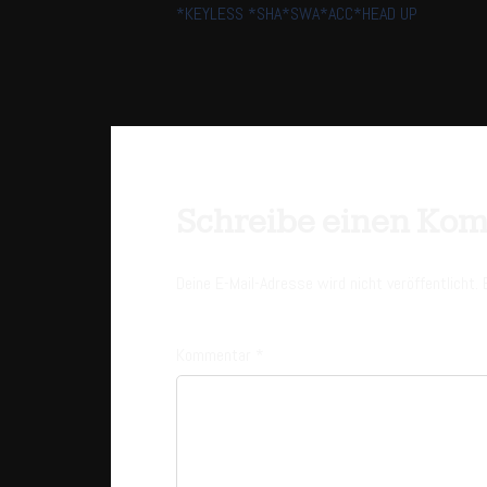
*KEYLESS *SHA*SWA*ACC*HEAD UP
Schreibe einen Ko
Deine E-Mail-Adresse wird nicht veröffentlicht.
Kommentar
*