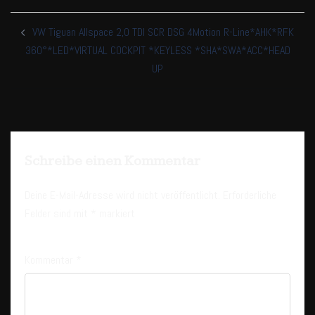
Beitragsnavigation
VW Tiguan Allspace 2,0 TDI SCR DSG 4Motion R-Line*AHK*RFK
360°*LED*VIRTUAL COCKPIT *KEYLESS *SHA*SWA*ACC*HEAD
UP
Schreibe einen Kommentar
Deine E-Mail-Adresse wird nicht veröffentlicht.
Erforderliche
Felder sind mit
*
markiert
Kommentar
*