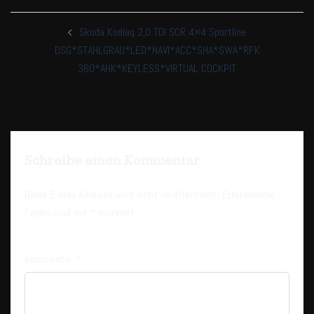
Beitragsnavigation
Skoda Kodiaq 2,0 TDI SCR 4×4 Sportline
DSG*STAHLGRAU*LED*NAVI*ACC*SHA*SWA*RFK
360*AHK*KEYLESS*VIRTUAL COCKPIT
Schreibe einen Kommentar
Deine E-Mail-Adresse wird nicht veröffentlicht.
Erforderliche
Felder sind mit
*
markiert
Kommentar
*