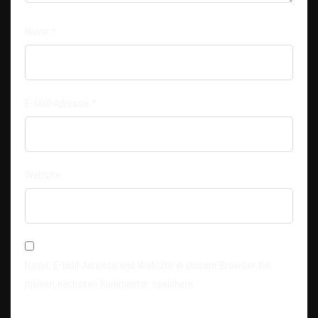
Name
*
E-Mail-Adresse
*
Website
Name, E-Mail-Adresse und Website in diesem Browser für
meinen nächsten Kommentar speichern.