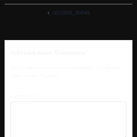
Beitragsnavigation
20210930_164049
Schreibe einen Kommentar
Deine E-Mail-Adresse wird nicht veröffentlicht.
Erforderliche
Felder sind mit
*
markiert
Kommentar
*