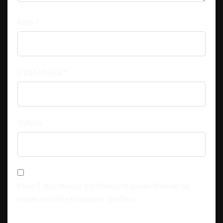
Name
*
E-Mail-Adresse
*
Website
Name, E-Mail-Adresse und Website in diesem Browser für
meinen nächsten Kommentar speichern.