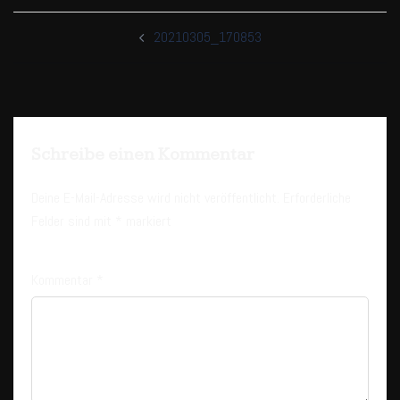
Beitragsnavigation
20210305_170853
Schreibe einen Kommentar
Deine E-Mail-Adresse wird nicht veröffentlicht.
Erforderliche
Felder sind mit
*
markiert
Kommentar
*